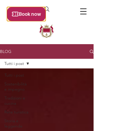
BLOG
Tutti i post
Tutti i post
Sostenibilità
e impegno
Tradizioni e
cucina
Rete turistica
Storia e
leggende