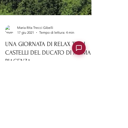
Maria Rita Trecci Gibelli
17 giu 2021
Tempo di lettura: 4 min
UNA GIORNATA DI RELAX TRA I
CASTELLI DEL DUCATO DI PARMA E
PIACENZA
Ti aiutiamo a organizzare la tua giornata tra i
castelli organizzando la visita al Castello di
Gropparello con orari che ti permetteranno...