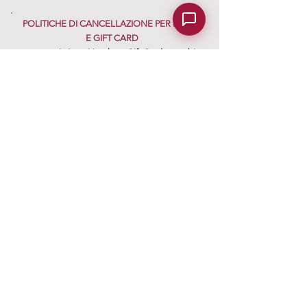
POLITICHE DI CANCELLAZIONE PER BUONI
E GIFT CARD
se acquisti una Voucher - Gift Card e cambi
idea dopo l'acquisto hai tempo 14 giorni per
annullare.
clicca qui
Castello di Gropparello - Parco del Castello di Gropparello - ingresso Via Roma 82/1 - TEL.
0039 0523
855814
Torre del Barbagianni Codice regione (CIR) 033025-AF-00005 - CODICE NAZIONALE CIN
IT033025B42NVQ3MGV
29025 Gropparello -
info@castellodigropparello.it
- PASSATO & FUTURO SRL P.IVA IT01223970334
sito internet realizzato da Passato & Futuro srl
Informativa sulla
privacy
GDPR
Iscriviti alla News Letter