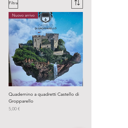
Filtra
Nuovo arrivo
Quadernino a quadretti Castello di
Gropparello
Prezzo
5,00 €