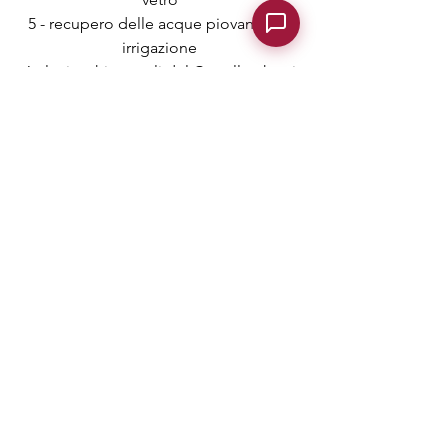
5 - recupero delle acque piovane per
irrigazione
6 - luci architetturali del Castello che si
accendono solo 3 ore nelle sere del
sabato e della domenica o in
occasione di festività
7 - sfalcio dell'erba con triturazione
per lasciare nutrimento alla terra e
contenere l'evaporazione dell'umidità
8 - lasciamo a terra rami che cadono,
spostandoli solamente dai sentieri,
per lasciare habitat naturale agli insetti
9 - creiamo i corrimano dei sentieri
con pali di castagno per non
impattare visivamente con materiali
non coerenti con l'ambiente. Questo
ci comporta molto lavoro, perche
vanno cambiati spesso, ma non