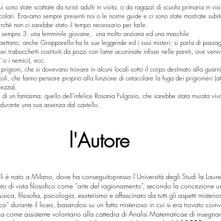
 sono state scattate da turisti adulti in visita, o da ragazzi di scuola primaria in vis
icolari. Eravamo sempre presenti noi o le nostre guide e ci sono state mostrate subit
rché non ci sarebbe stato il tempo necessario per farle.
 sempre 3: una femminile giovane, una molto anziana ed una maschile
rispettano, anche Gropparello ha le sue leggende ed i suoi misteri: si parla di passag
ei trabocchetti costituiti da pozzi con lame acuminate infisse nelle pareti, ove veniv
” o i nemici), ecc.
rigioni, che si dovevano trovare in alcuni locali sotto il corpo destinato alla guarn
nicoli, che fanno pensare proprio alla funzione di ostacolare la fuga dei prigionieri (
rezza).
di un fantasma; quello dell’infelice Rosania Fulgosio, che sarebbe stata murata viv
durante una sua assenza dal castello.
l'Autore
i è nato a Milano, dove ha conseguitopresso l’Università degli Studi la Laur
to di vista filosofico come “arte del ragionamento”, secondo la concezione um
ca, filosofia, psicologia, esoterismo e affascinato da tutti gli aspetti misteriosi
ico” durante il liceo, basandosi su un fatto misterioso in cui si era trovato coin
 come assistente volontario alla cattedra di Analisi Matematicae di insegnam