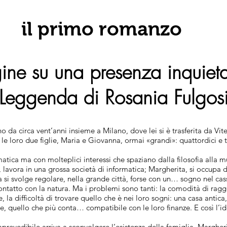
il primo romanzo
ine su una presenza inquiet
 Leggenda di Rosania Fulgos
 da circa vent’anni insieme a Milano, dove lei si è trasferita da Vi
le loro due figlie, Maria e Giovanna, ormai «grandi»: quattordici e t
tica ma con molteplici interessi che spaziano dalla filosofia alla mu
lavora in una grossa società di informatica; Margherita, si occupa d
ta si svolge regolare, nella grande città, forse con un… sogno nel casse
ntatto con la natura. Ma i problemi sono tanti: la comodità di ragg
ie, la difficoltà di trovare quello che è nei loro sogni: una casa antica
e, quello che più conta… compatibile con le loro finanze. E così l’i
prevedibile arriva a sconvolgere l’esistenza della famiglia. Margher