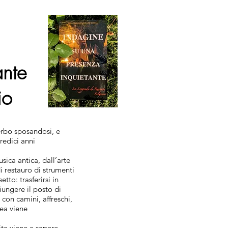
ante
io
terbo sposandosi, e
redici anni
sica antica, dall’arte
i restauro di strumenti
tto: trasferirsi in
iungere il posto di
, con camini, affreschi,
dea viene
ita viene a sapere