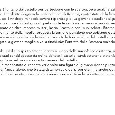
e è lontano dal castello per partecipare con le sue truppe a qualche azion
e Lancillotto Anguissola, antico amore di Rosania, contrastato dalla famig
, ed il vincitore minaccia severe rappresaglie. La giovane castellana si g
antico amore si ridesta; così quella notte Rosania viene meno ai suoi dover
ato da altre imprese militari, lascia il castello con i suoi soldati. Ritor
dimento della moglie, progetta la terribile punizione che abbiamo detto:
a scavare un antro nella viva roccia sotto le fondamenta del castello; poi, 
to la giovane moglie e ve la rinchiude; l’entrata della “camera malede
e, ed il suo spirito rimane legato al luogo della sua infelice esistenza, 
stati sentiti spesso da chi ha abitato il castello; sarebbe anche stata vist
ggirava nel parco o in certe camere del castello.
 è manifestata di recente varie volte una figura di giovane donna piuttos
 l’apparizione, che è stata vista non solo dai proprietari ma anche da alt
 in una parete, o svanisce appena si cerca di fissarla più attentamente.