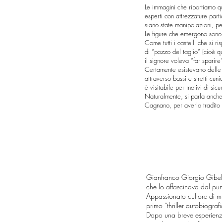
Le immagini che riportiamo qui
esperti con attrezzature part
siano state manipolazioni, pe
Le figure che emergono sono
Come tutti i castelli che si 
di “pozzo del taglio” (cioè qu
il signore voleva “far sparire
Certamente esistevano delle p
attraverso bassi e stretti cu
è visitabile per motivi di sicu
Naturalmente, si parla anche 
Cagnano, per averlo tradito 
Gianfranco Giorgio Gibell
che lo affascinava dal pun
Appassionato cultore di musi
primo “thriller autobiograf
Dopo una breve esperienza