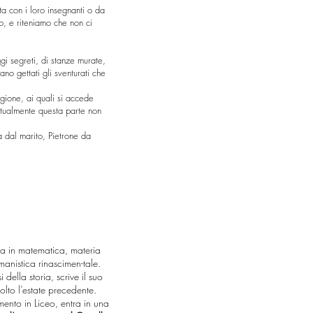
ita con i loro insegnanti o da
o, e riteniamo che non ci
gi segreti, di stanze murate,
ano gettati gli sventurati che
igione, ai quali si accede
attualmente questa parte non
a dal marito, Pietrone da
ea in matematica, materia
anistica rinascimen-tale.
 della storia, scrive il suo
volto l’estate precedente.
ento in Liceo, entra in una