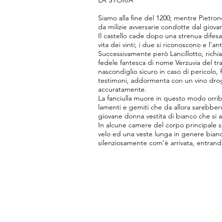
LA STORIA
Siamo alla fine del 1200; mentre Pietron
da milizie avversarie condotte dal giovan
Il castello cade dopo una strenua difesa
vita dei vinti; i due si riconoscono e l’
Successivamente però Lancillotto, richiam
fedele fantesca di nome Verzuvia del tra
nascondiglio sicuro in caso di pericolo, f
testimoni, addormenta con un vino droga
accuratamente.
La fanciulla muore in questo modo orribil
lamenti e gemiti che da allora sarebbero 
giovane donna vestita di bianco che si a
In alcune camere del corpo principale si
velo ed una veste lunga in genere bianca;
silenziosamente com’è arrivata, entrando