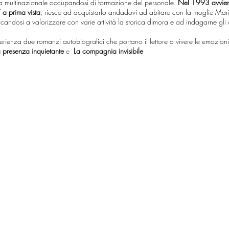
a multinazionale occupandosi di formazione del personale.
Nel 1993 avviene
 a prima vista
; riesce ad acquistarlo andadovi ad abitare con la moglie Maria
andosi a valorizzare con varie attività la storica dimora e ad indagarne gli
rienza due romanzi autobiografici che portano il lettore a vivere le emozion
a presenza inquietante
e
La compagnia invisibile