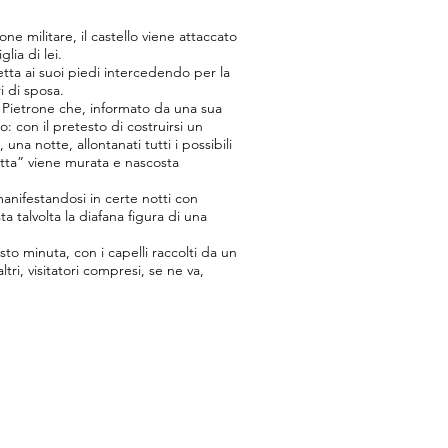
e militare, il castello viene attaccato
lia di lei.
etta ai suoi piedi intercedendo per la
i di sposa.
na Pietrone che, informato da una sua
 con il pretesto di costruirsi un
una notte, allontanati tutti i possibili
tta” viene murata e nascosta
manifestandosi in certe notti con
a talvolta la diafana figura di una
to minuta, con i capelli raccolti da un
ri, visitatori compresi, se ne va,