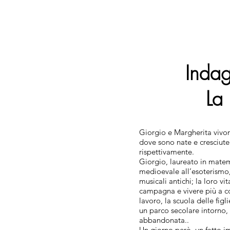
Indag
La
Giorgio e Margherita vivono
dove sono nate e cresciute 
rispettivamente.
Giorgio, laureato in matema
medioevale all’esoterismo, 
musicali antichi; la loro vi
campagna e vivere più a co
lavoro, la scuola delle figl
un parco secolare intorno, 
abbandonata..
Un giorno però, un fatto im