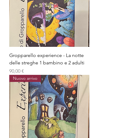
Gropparello experience - La notte
delle streghe 1 bambino e 2 adulti
Prezzo
90,00 €
Nuovo arrivo