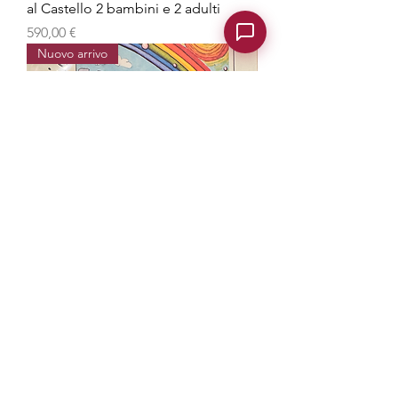
al Castello 2 bambini e 2 adulti
Prezzo
590,00 €
Nuovo arrivo
Gropparello experience - Visita al
Parco delle Fiabe 1 bambino e 1
adulto
Prezzo
56,00 €
Nuovo arrivo