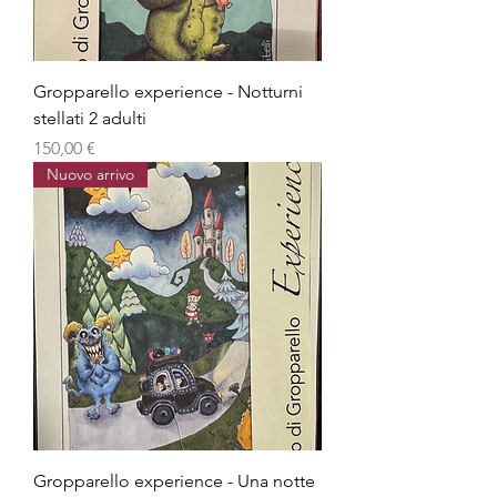
Gropparello experience - Notturni
stellati 2 adulti
Prezzo
150,00 €
Nuovo arrivo
Gropparello experience - Una notte