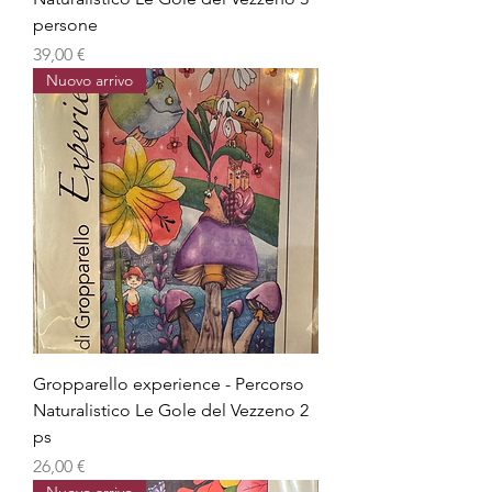
persone
Prezzo
39,00 €
Nuovo arrivo
Gropparello experience - Percorso
Naturalistico Le Gole del Vezzeno 2
ps
Prezzo
26,00 €