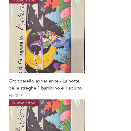
Nuovo arrivo
Gropparello experience - La notte
delle streghe 1 bambino e 1 adulto
Prezzo
60,00 €
Nuovo arrivo