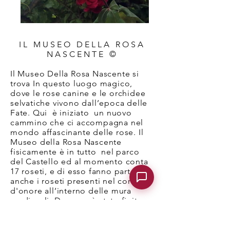
IL MUSEO DELLA ROSA
NASCENTE ©
Il Museo Della Rosa Nascente si
trova In questo luogo magico,
dove le rose canine e le orchidee
selvatiche vivono dall’epoca delle
Fate. Qui è iniziato un nuovo
cammino che ci accompagna nel
mondo affascinante delle rose. Il
Museo della Rosa Nascente
fisicamente è in tutto nel parco
del Castello ed al momento conta
17 roseti, e di esso fanno parte
anche i roseti presenti nel cortile
d'onore all’interno delle mura
medievali. Da poco è stato finito
l’impianto degli ultimi 7 roseti che
si trovano nel Labirinto Magico del
Museo, proprio dove si allarga una