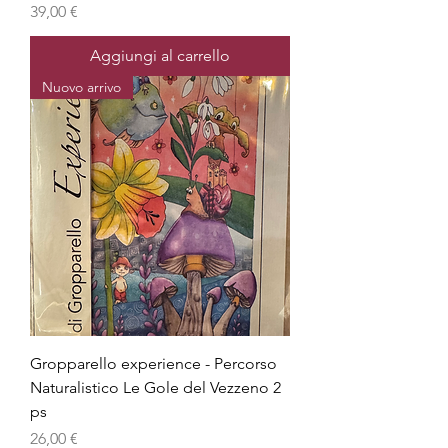
Prezzo
39,00 €
Aggiungi al carrello
Nuovo arrivo
Gropparello experience - Percorso
Naturalistico Le Gole del Vezzeno 2
ps
Prezzo
26,00 €