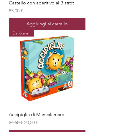
Castello con aperitivo al Bistrot
Prezzo
85,00 €
Aggiungi al carrello
Dai 6 anni
Accipiglia di Mancalamaro
Prezzo regolare
Prezzo scontato
24,50 €
20,50 €