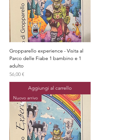
Gropparello experience - Visita al
Parco delle Fiabe 1 bambino e 1
adulto
Prezzo
56,00 €
Aggiungi al carrello
Nuovo arrivo