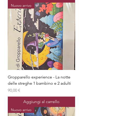
Nuovo arrivo
Gropparello experience - La notte
delle streghe 1 bambino e 2 adulti
Prezzo
90,00 €
Aggiungi al carrello
Nuovo arrivo