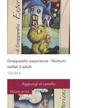
Gropparello experience - Notturni
stellati 2 adulti
Prezzo
150,00 €
Aggiungi al carrello
Nuovo arrivo