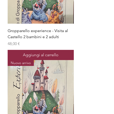
Gropparello experience - Visita al
Castello 2 bambini e 2 adulti
Prezzo
48,00 €
Aggiungi al carrello
Nuovo arrivo