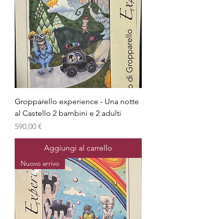
Gropparello experience - Una notte
al Castello 2 bambini e 2 adulti
Prezzo
590,00 €
Aggiungi al carrello
Nuovo arrivo