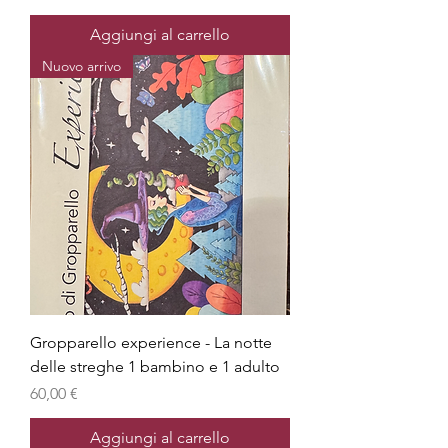
Aggiungi al carrello
Nuovo arrivo
Gropparello experience - La notte
delle streghe 1 bambino e 1 adulto
Prezzo
60,00 €
Aggiungi al carrello