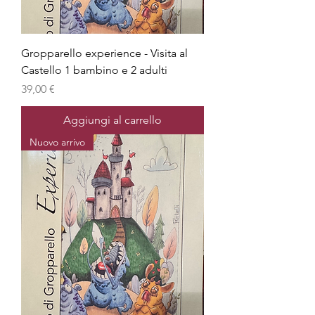
Gropparello experience - Visita al
Castello 1 bambino e 2 adulti
Prezzo
39,00 €
Aggiungi al carrello
Nuovo arrivo