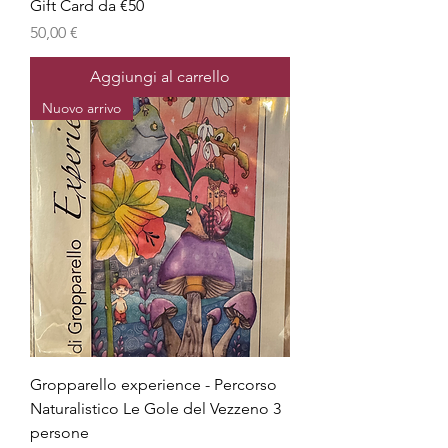
Gift Card da €50
Prezzo
50,00 €
Aggiungi al carrello
Nuovo arrivo
Gropparello experience - Percorso
Naturalistico Le Gole del Vezzeno 3
persone