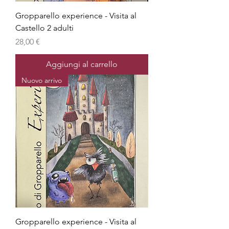
Gropparello experience - Visita al
Castello 2 adulti
Prezzo
28,00 €
Aggiungi al carrello
Nuovo arrivo
Gropparello experience - Visita al