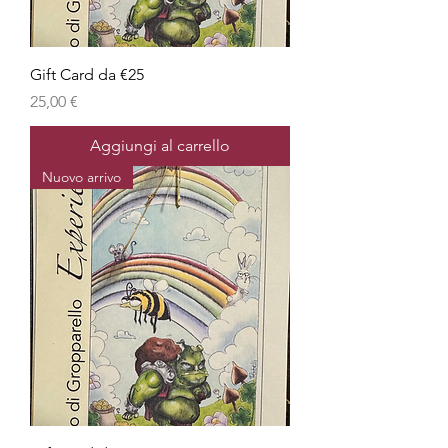
Gift Card da €25
Prezzo
25,00 €
Aggiungi al carrello
Nuovo arrivo