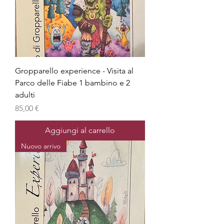
Gropparello experience - Visita al
Parco delle Fiabe 1 bambino e 2
adulti
Prezzo
85,00 €
Aggiungi al carrello
Nuovo arrivo