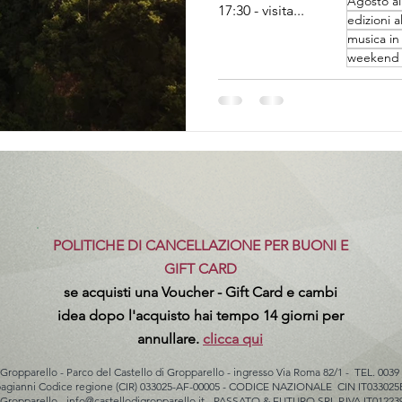
Agosto al
17:30 - visita...
edizioni a
musica in 
weekend a
POLITICHE DI CANCELLAZIONE PER BUONI E
GIFT CARD
se acquisti una Voucher - Gift Card e cambi
idea dopo l'acquisto hai tempo 14 giorni per
annullare.
clicca qui
 Gropparello - Parco del Castello di Gropparello - ingresso Via Roma 82/1 - TEL. 0039
rbagianni Codice regione (CIR) 033025-AF-00005 - CODICE NAZIONALE CIN IT033
 Gropparello -
info@castellodigropparello.it
- PASSATO & FUTURO SRL P.IVA IT01223