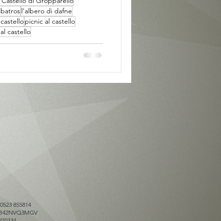
 Castello di Gropparello
lbatros
l'albero di dafne
castello
picnic al castello
l castello
 0523 855814
025B42NVQ3MGV
970334