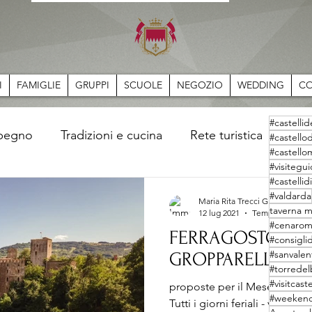
I
FAMIGLIE
GRUPPI
SCUOLE
NEGOZIO
WEDDING
CO
#castelli
mpegno
Tradizioni e cucina
Rete turistica
Sto
#castello
#castello
#visitegu
#castelli
#valdarda
Maria Rita Trecci Gibelli
taverna m
12 lug 2021
Tempo di lettura
#cenarom
FERRAGOSTO AL 
#consigli
#sanvalen
GROPPARELLO
#torredel
#visitcast
proposte per il Mese di Agos
#weekend
Tutti i giorni feriali - visita a