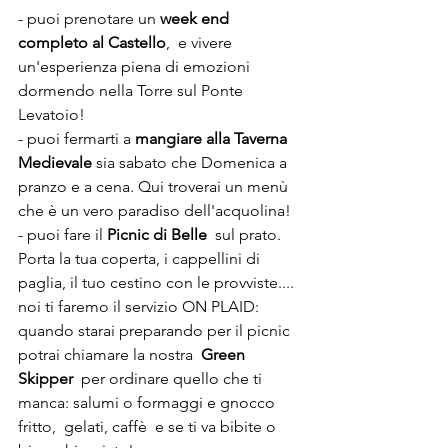
- puoi prenotare un 
week end 
completo al Castello
,  e vivere 
un'esperienza piena di emozioni 
dormendo nella Torre sul Ponte 
Levatoio!
- puoi fermarti a 
mangiare alla Taverna 
Medievale
 sia sabato che Domenica a 
pranzo e a cena. Qui troverai un menù 
che è un vero paradiso dell'acquolina!
- puoi fare il 
Picnic di Belle
  sul prato.
Porta la tua coperta, i cappellini di 
paglia, il tuo cestino con le provviste.... 
noi ti faremo il servizio ON PLAID: 
quando starai preparando per il picnic 
potrai chiamare la nostra  
Green  
Skipper
  per ordinare quello che ti 
manca: salumi o formaggi e gnocco 
fritto,  gelati, caffè  e se ti va bibite o 