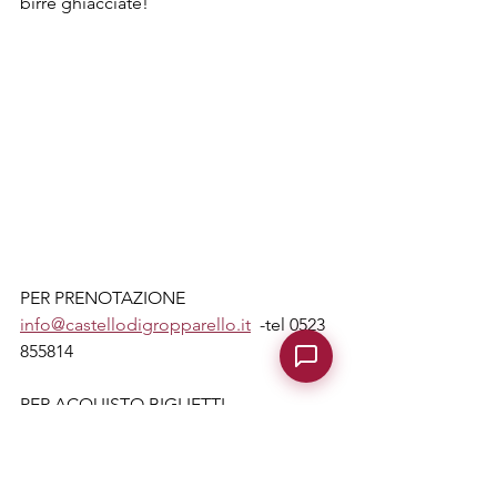
birre ghiacciate! 
PER PRENOTAZIONE
info@castellodigropparello.it
  -tel 0523 
855814
PER ACQUISTO BIGLIETTI
biglietteria