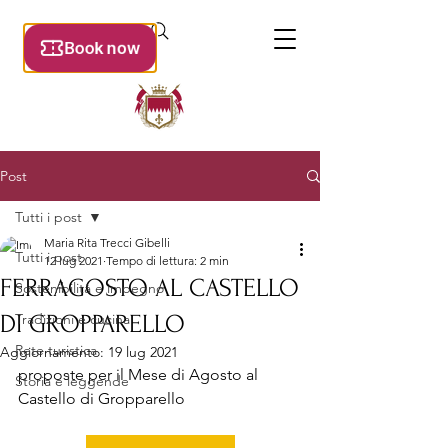
Post
Tutti i post
Maria Rita Trecci Gibelli
Tutti i post
12 lug 2021
Tempo di lettura: 2 min
FERRAGOSTO AL CASTELLO
Sostenibilità e impegno
DI GROPPARELLO
Tradizioni e cucina
Rete turistica
Aggiornamento:
19 lug 2021
proposte per il Mese di Agosto al 
Storia e leggende
Castello di Gropparello