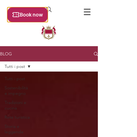
BLOG
Tutti i post
Tutti i post
Sostenibilità
e impegno
Tradizioni e
cucina
Rete turistica
Storia e
leggende