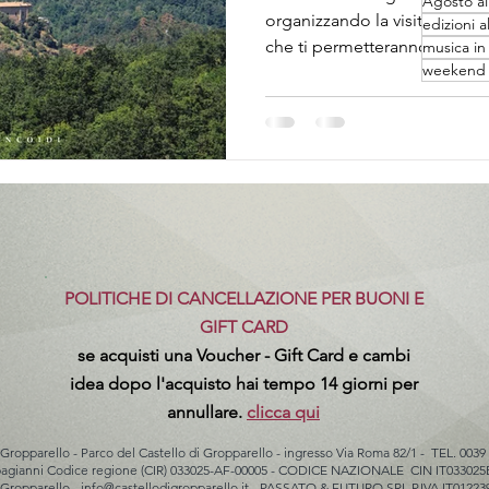
Agosto al
organizzando la visita al Cas
edizioni a
che ti permetteranno...
musica in 
weekend a
POLITICHE DI CANCELLAZIONE PER BUONI E
GIFT CARD
se acquisti una Voucher - Gift Card e cambi
idea dopo l'acquisto hai tempo 14 giorni per
annullare.
clicca qui
 Gropparello - Parco del Castello di Gropparello - ingresso Via Roma 82/1 - TEL. 0039
rbagianni Codice regione (CIR) 033025-AF-00005 - CODICE NAZIONALE CIN IT033
 Gropparello -
info@castellodigropparello.it
- PASSATO & FUTURO SRL P.IVA IT01223