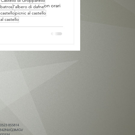
 Castello di Gropparello
tello di Gropparello con orari
lbatros
l'albero di dafne
castello
picnic al castello
l castello
 0523 855814
025B42NVQ3MGV
970334