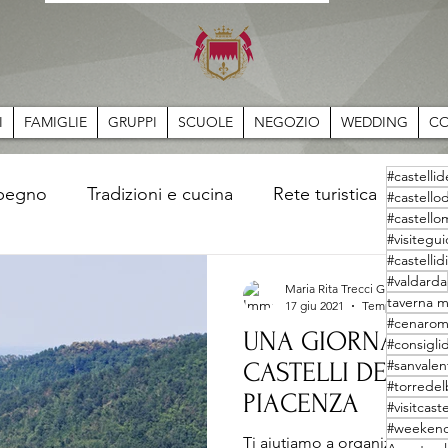
I
FAMIGLIE
GRUPPI
SCUOLE
NEGOZIO
WEDDING
CO
#castelli
mpegno
Tradizioni e cucina
Rete turistica
Sto
#castello
#castello
#visitegu
#castelli
#valdarda
Maria Rita Trecci Gibelli
taverna m
17 giu 2021
Tempo di lettura
#cenarom
UNA GIORNATA DI
#consigli
#sanvalen
CASTELLI DEL DU
#torredel
PIACENZA
#visitcast
#weekend
Ti aiutiamo a organizzare la tu