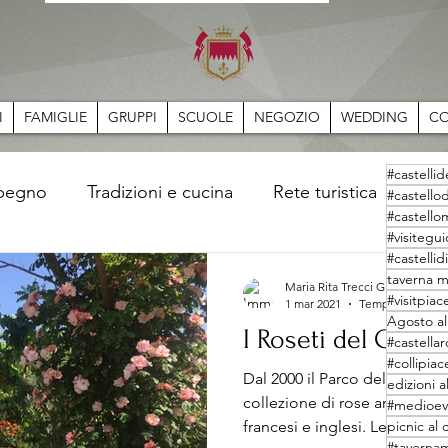
I
FAMIGLIE
GRUPPI
SCUOLE
NEGOZIO
WEDDING
CO
#castelli
mpegno
Tradizioni e cucina
Rete turistica
Sto
#castello
#castello
#visitegu
#castelli
taverna m
Maria Rita Trecci Gibelli
#visitpiac
1 mar 2021
Tempo di lettura
Agosto al
I Roseti del Caste
#castella
#collipiace
Dal 2000 il Parco del Castell
edizioni a
collezione di rose antiche e m
#medioe
francesi e inglesi. Le...
picnic al 
#taverna