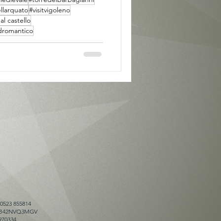
ellarquato
#visitvigoleno
l castello
romantico
 0523 855814
025B42NVQ3MGV
970334