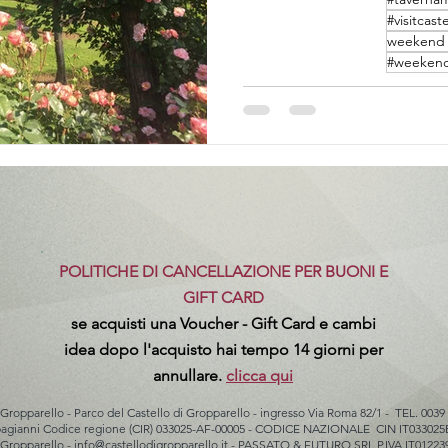
#visitcast
weekend a
#weekend
POLITICHE DI CANCELLAZIONE PER BUONI E
GIFT CARD
se acquisti una Voucher - Gift Card e cambi
idea dopo l'acquisto hai tempo 14 giorni per
annullare.
clicca qui
 Gropparello - Parco del Castello di Gropparello - ingresso Via Roma 82/1 - TEL. 0039
rbagianni Codice regione (CIR) 033025-AF-00005 - CODICE NAZIONALE CIN IT033
 Gropparello -
info@castellodigropparello.it
- PASSATO & FUTURO SRL P.IVA IT01223