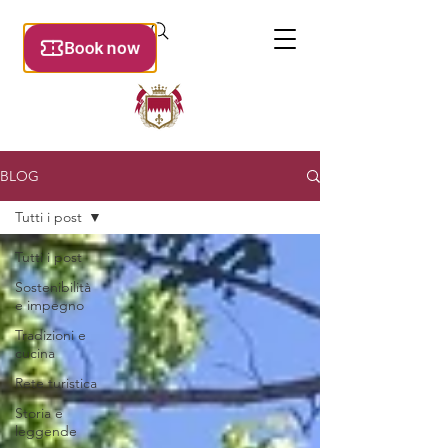
BLOG
Tutti i post
Tutti i post
Sostenibilità
e impegno
Tradizioni e
cucina
Rete turistica
Storia e
leggende