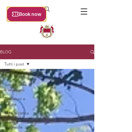
BLOG
Tutti i post
Tutti i post
Sostenibilità
e impegno
Tradizioni e
cucina
Rete turistica
Storia e
leggende