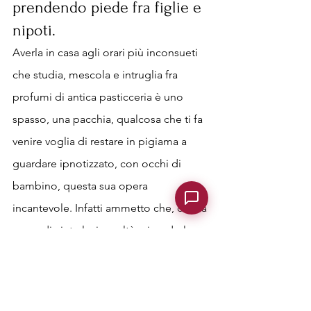
prendendo piede fra figlie e 
nipoti. 
Averla in casa agli orari più inconsueti 
che studia, mescola e intruglia fra 
profumi di antica pasticceria è uno 
spasso, una pacchia, qualcosa che ti fa 
venire voglia di restare in pigiama a 
guardare ipnotizzato, con occhi di 
bambino, questa sua opera 
incantevole. Infatti ammetto che, con la 
scusa di aiutarla, in realtà mi godo lo 
spettacolo e questo tempo magico di 
vacanza che prelude a tante altre 
delizie e felicità, che nel nostro caso 