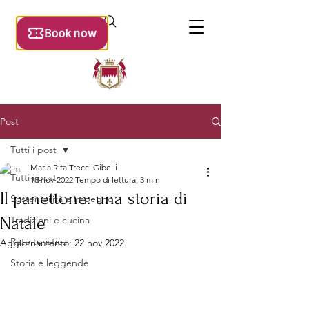
Post
Tutti i post
Maria Rita Trecci Gibelli
Tutti i post
18 nov 2022
Tempo di lettura: 3 min
Il panettone: una storia di
Sostenibilità e impegno
Natale
Tradizioni e cucina
Rete turistica
Aggiornamento:
22 nov 2022
Storia e leggende