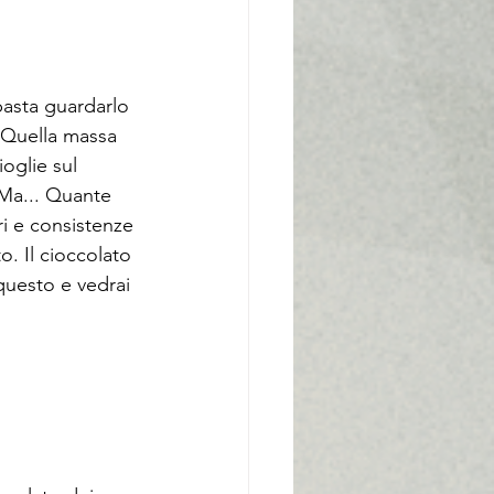
basta guardarlo 
 Quella massa 
oglie sul 
 Ma... Quante 
ri e consistenze 
. Il cioccolato 
questo e vedrai 