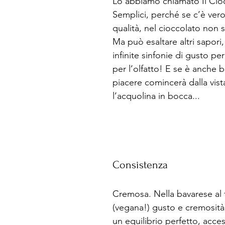
Lo abbiamo chiamato Il Cioc
Semplici, perché se c’è vero
qualità, nel cioccolato non s
Ma può esaltare altri sapori,
infinite sinfonie di gusto per
per l’olfatto! E se è anche be
piacere comincerà dalla vista
l’acquolina in bocca... 
Consistenza
Cremosa. Nella bavarese al
(vegana!) gusto e cremosità
un equilibrio perfetto, acce