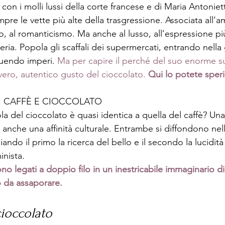
on i molli lussi della corte francese e di Maria Antoniett
re le vette più alte della trasgressione. Associata all’am
o, al romanticismo. Ma anche al lusso, all’espressione più 
ateria. Popola gli scaffali dei supermercati, entrando nella
ruendo imperi. 
Ma per capire il perché del suo enorme s
vero, autentico gusto del cioccolato. 
I... CAFFÈ E CIOCCOLATO
la del cioccolato è quasi identica a quella del caffè? Un
a anche una affinità culturale. Entrambe si diffondono nel
do il primo la ricerca del bello e il secondo la lucidità
inista. 
no legati a doppio filo in un inestricabile immaginario di
o da assaporare. 
 cioccolato