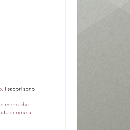
o.
I sapori sono 
 in modo che 
utto intorno a 