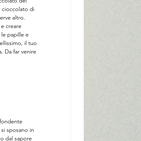
colato dei 
 cioccolato di 
erve altro. 
 e creare 
 le papille e 
llissimo, il tuo 
. Da far venire 
 fondente 
 si sposano in 
so dal sapore 