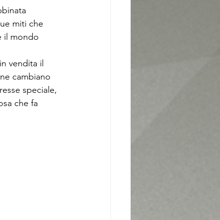
bbinata 
due miti che 
 il mondo 
 vendita il 
sone cambiano 
resse speciale, 
osa che fa 