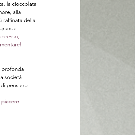
a, la cioccolata 
ore, alla 
raffinata della 
 grande 
uccesso, 
Qui lo potete sperimentare! 	
a profonda 
la società 
 di pensiero 
 piacere 