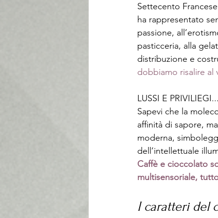
Settecento Francese c
ha rappresentato semp
passione, all’erotism
pasticceria, alla gel
distribuzione e cost
dobbiamo risalire al 
LUSSI E PRIVILIEG
Sapevi che la moleco
affinità di sapore, m
moderna, simboleggian
dell’intellettuale illum
Caffè e cioccolato so
multisensoriale, tutt
I caratteri del