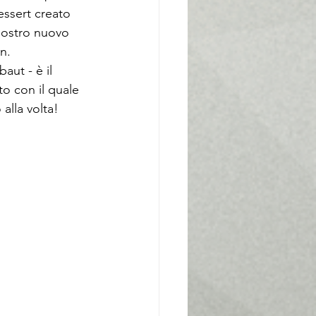
essert creato 
 nostro nuovo 
n.
aut - è il 
o con il quale 
alla volta!