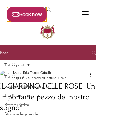
Post
Tutti i post
Maria Rita Trecci Gibelli
Tutti i post
7 giu 2023
Tempo di lettura: 6 min
IL GIARDINO DELLE ROSE "Un
Sostenibilità e impegno
importante pezzo del nostro
Tradizioni e cucina
Rete turistica
sogno"
Storia e leggende