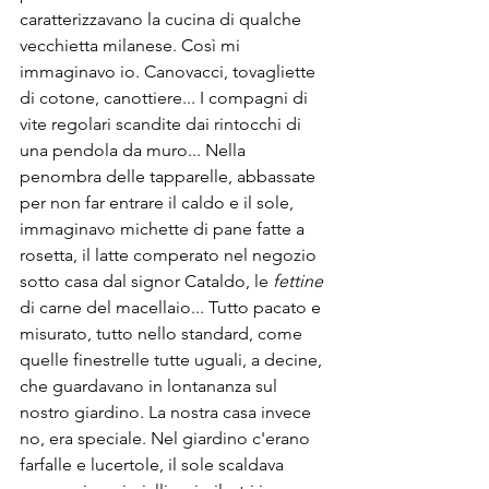
caratterizzavano la cucina di qualche 
vecchietta milanese. Così mi 
immaginavo io. Canovacci, tovagliette 
di cotone, canottiere... I compagni di 
vite regolari scandite dai rintocchi di 
una pendola da muro... Nella 
penombra delle tapparelle, abbassate 
per non far entrare il caldo e il sole, 
immaginavo michette di pane fatte a 
rosetta, il latte comperato nel negozio 
sotto casa dal signor Cataldo, le 
fettine
di carne del macellaio... Tutto pacato e 
misurato, tutto nello standard, come 
quelle finestrelle tutte uguali, a decine, 
che guardavano in lontananza sul 
nostro giardino. La nostra casa invece 
no, era speciale. Nel giardino c'erano 
farfalle e lucertole, il sole scaldava 