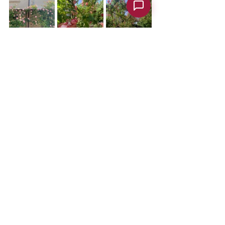
UNA SUGGESTIONE INFINITA - La rosa 
è la grande protagonista dei nostri 
giardini. Ma è accompagnata da 
essenze caratteristiche come timo, 
santoreggia, rosmarino prostrato, 
lavande, salvia, elicriso, menta, malva, 
melissa, ruta, basilico... E non mancano 
gli olivi, i limoni, i peri cotogni, i 
corbezzoli, la serenella, un vecchio 
mandorlo, la sanguinella, il fiore 
d'angelo, la vite. 
ALCUNE VARIETÀ DEL NOSTRO 
ROSETO