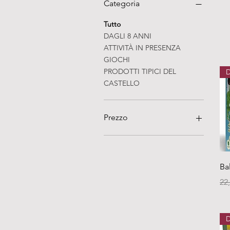
Categoria
Tutto
DAGLI 8 ANNI
ATTIVITÀ IN PRESENZA
GIOCHI
PRODOTTI TIPICI DEL
D
CASTELLO
Prezzo
5 €
590 €
Ba
Pr
22
D