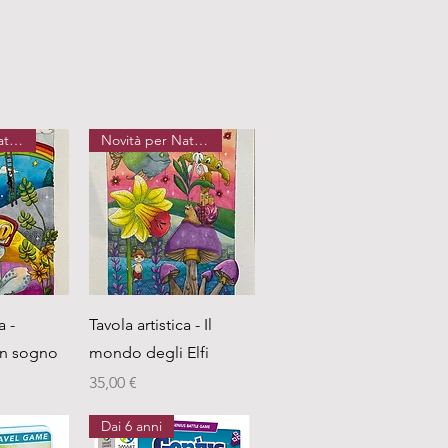
Novità per Natale
Novità per Natale
pida
Vista rapida
a -
Tavola artistica - Il
un sogno
mondo degli Elfi
Prezzo
35,00 €
Dai 6 anni