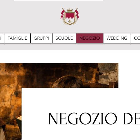
I
FAMIGLIE
GRUPPI
SCUOLE
NEGOZIO
WEDDING
CO
NEGOZIO D