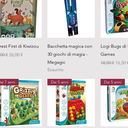
Vista rapida
Vista rapida
Vista ra
rest First di Kiwizou
Bacchetta magica con
Logi Bugs di
30 giochi di magia -
Games
ezzo regolare
Prezzo scontato
,00 €
26,00 €
Megagic
Prezzo regola
Prezzo
18,50 €
16,50 
Esaurito
ai 7 anni
Dai 5 anni
Dai 5 anni