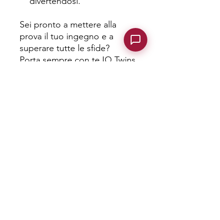
divertendosi.
Sei pronto a mettere alla
prova il tuo ingegno e a
superare tutte le sfide?
Porta sempre con te IQ Twins
e trasforma ogni momento in
un’occasione per allenare il
cervello!
POLITICHE DI CANCELLAZIONE PER BUONI
E GIFT CARD
se acquisti una Voucher - Gift Card e cambi
idea dopo l'acquisto hai tempo 14 giorni per
annullare.
clicca qui