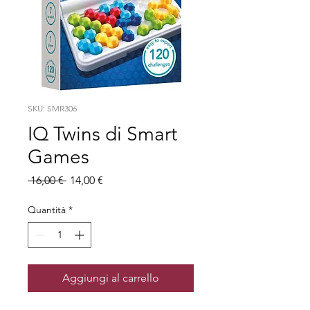
SKU: SMR306
IQ Twins di Smart
Games
Prezzo
Prezzo
 16,00 € 
14,00 €
regolare
scontato
Quantità
*
Aggiungi al carrello