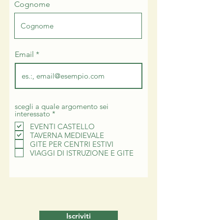
Cognome
Email
scegli a quale argomento sei
O
interessato
*
b
EVENTI CASTELLO
b
TAVERNA MEDIEVALE
l
i
GITE PER CENTRI ESTIVI
g
VIAGGI DI ISTRUZIONE E GITE
a
t
o
r
i
o
Iscriviti