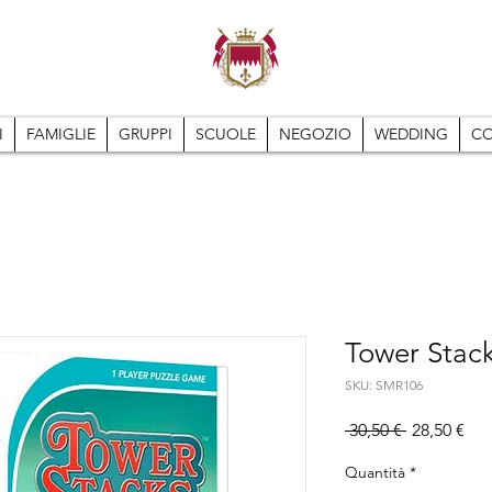
I
FAMIGLIE
GRUPPI
SCUOLE
NEGOZIO
WEDDING
CO
Tower Stac
SKU: SMR106
Prezzo
Pre
 30,50 € 
28,50 €
regolare
sco
Quantità
*