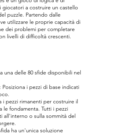
s è un gioco di logica e di
 giocatori a costruire un castello
del puzzle. Partendo dalle
e utilizzare le proprie capacità di
ione dei problemi per completare
n livelli di difficoltà crescenti.
a una delle 80 sfide disponibili nel
: Posiziona i pezzi di base indicati
ioco.
za i pezzi rimanenti per costruire il
a le fondamenta. Tutti i pezzi
 all'interno o sulla sommità del
porgere.
sfida ha un'unica soluzione