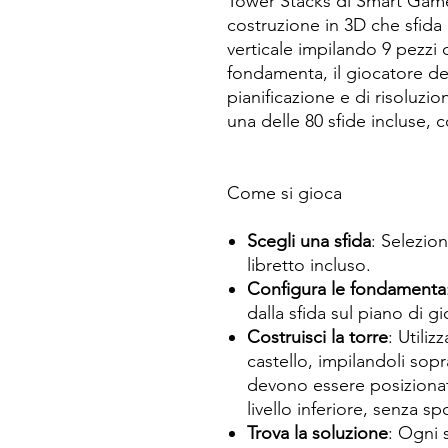
Tower Stacks di Smart Game
costruzione in 3D che sfida i
verticale impilando 9 pezzi 
fondamenta, il giocatore dev
pianificazione e di risoluz
una delle 80 sfide incluse, co
Come si gioca
Scegli una sfida
: Selezion
libretto incluso.
Configura le fondamenta
dalla sfida sul piano di g
Costruisci la torre
: Utiliz
castello, impilandoli sopr
devono essere posizionati
livello inferiore, senza s
Trova la soluzione
: Ogni 