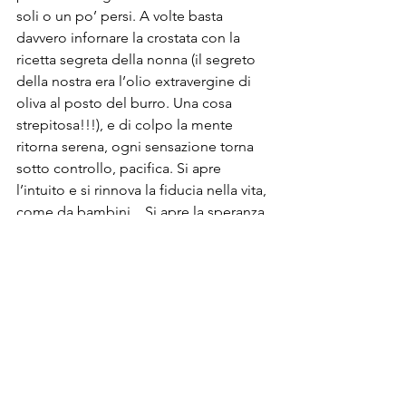
soli o un po’ persi. A volte basta 
davvero infornare la crostata con la 
ricetta segreta della nonna (il segreto 
della nostra era l’olio extravergine di 
oliva al posto del burro. Una cosa 
strepitosa!!!), e di colpo la mente 
ritorna serena, ogni sensazione torna 
sotto controllo, pacifica. Si apre 
l’intuito e si rinnova la fiducia nella vita, 
come da bambini... Si apre la speranza 
e si schiudono nuove idee. Tutto torna 
nel potenziale, nuovo... Come dopo 
una nevicata🤍