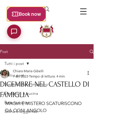
Post
Tutti i post
Chiara Maria Gibelli
Tutti i post
9 dic 2023
Tempo di lettura: 4 min
DICEMBRE NEL CASTELLO DI
Sostenibilità e impegno
FAMIGLIA
Tradizioni e cucina
Rete turistica
MAGIA E MISTERO SCATURISCONO 
DA OGNI ANGOLO
Storia e leggende