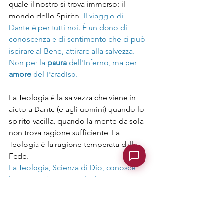
quale il nostro si trova immerso: il 
mondo dello Spirito. 
Il viaggio di 
Dante è per tutti noi. È un dono di 
conoscenza e di sentimento che ci può 
ispirare al Bene, attirare alla salvezza. 
Non per la 
paura
 dell'Inferno, ma per 
amore
 del Paradiso.
La Teologia è la salvezza che viene in 
aiuto a Dante (e agli uomini) quando lo 
spirito vacilla, quando la mente da sola 
non trova ragione sufficiente. La 
Teologia è la ragione temperata dalla 
Fede.
La Teologia, Scienza di Dio, conosce 
l'inconoscibile. Ma solo il genio 
poetico e profetico di Dante sa 
portarlo alle nostre coscienze umane, 
celando la verità nel suono delle 