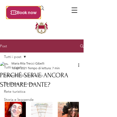
Post
Tutti i post
Maria Rita Trecci Gibelli
Tutti i post
16 apr 2021
Tempo di lettura: 7 min
PERCHÉ SERVE ANCORA
Sostenibilità e impegno
STUDIARE DANTE?
Tradizioni e cucina
Rete turistica
Storia e leggende