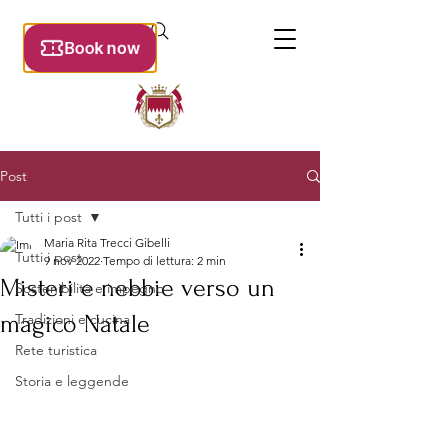
Post
Tutti i post
Maria Rita Trecci Gibelli
Tutti i post
9 nov 2022
Tempo di lettura: 2 min
Misteri e nebbie verso un
Sostenibilità e impegno
magico Natale
Tradizioni e cucina
Rete turistica
Storia e leggende