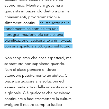
economico. Mentre chi governa e 
guida sta impazzendo dietro a piani e 
ripianamenti, programmazioni e 
slittamenti continui, 
chi sta sotto nelle 
fondamenta ha cominciato una 
riprogrammazione più sottile, una 
pianificazione rassicurante e rinnovata, 
con una apertura a 360 gradi sul futuro. 
Non sappiamo che cosa aspettarci, ma 
soprattutto non sappiamo quando. 
Non ci piace pensare di dover 
attendere passivamente un aiuto... Ci 
piace partecipare alle soluzioni ed 
essere parte attiva della rinascita nostra 
e globale. C'è qualcosa che possiamo 
continuare a fare: trasmettere la cultura, 
svolgere il nostro compito ludico-