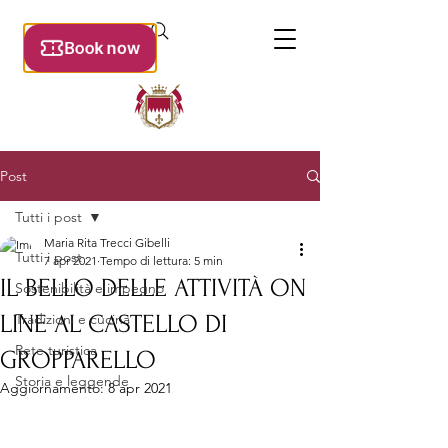
Post
Tutti i post
Maria Rita Trecci Gibelli
Tutti i post
7 apr 2021
Tempo di lettura: 5 min
IL BELLO DELLE ATTIVITÀ ON
Sostenibilità e impegno
LINE AL CASTELLO DI
Tradizioni e cucina
Rete turistica
GROPPARELLO
Storia e leggende
Aggiornamento:
8 apr 2021