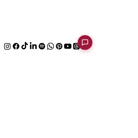
POLITICHE DI CANCELLAZIONE PER BUONI
E GIFT CARD
se acquisti una Voucher - Gift Card e cambi
idea dopo l'acquisto hai tempo 14 giorni per
annullare.
clicca qui