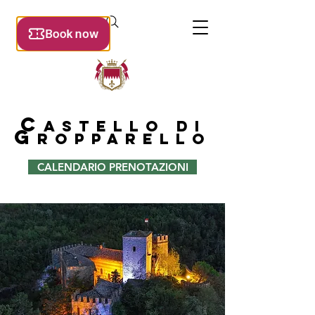
C
astello di
g
roppare
llo
CALENDARIO PRENOTAZIONI