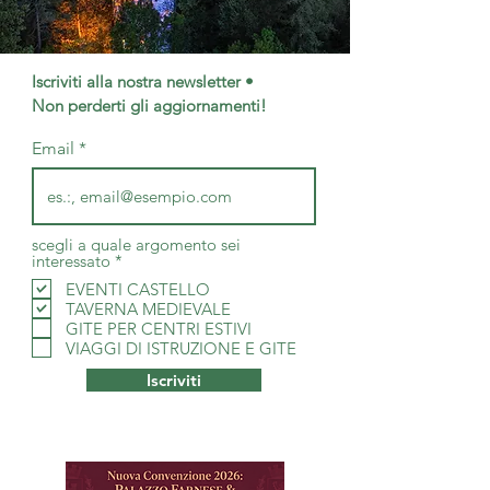
Iscriviti alla nostra newsletter •
Non perderti gli aggiornamenti!
Email
scegli a quale argomento sei
O
interessato
*
b
EVENTI CASTELLO
b
TAVERNA MEDIEVALE
l
i
GITE PER CENTRI ESTIVI
g
VIAGGI DI ISTRUZIONE E GITE
a
t
Iscriviti
o
r
i
o