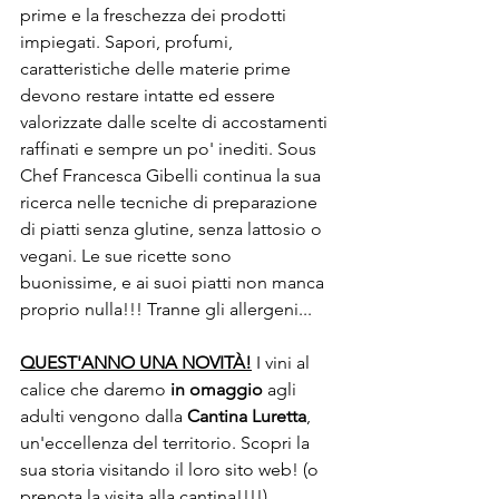
prime e la freschezza dei prodotti 
impiegati. Sapori, profumi, 
caratteristiche delle materie prime 
devono restare intatte ed essere 
valorizzate dalle scelte di accostamenti 
raffinati e sempre un po' inediti. Sous 
Chef Francesca Gibelli continua la sua 
ricerca nelle tecniche di preparazione 
di piatti senza glutine, senza lattosio o 
vegani. Le sue ricette sono 
buonissime, e ai suoi piatti non manca 
proprio nulla!!! Tranne gli allergeni...  
QUEST'ANNO UNA NOVITÀ!
 I vini al 
calice che daremo 
in omaggio
 agli 
adulti vengono dalla 
Cantina Luretta
, 
un'eccellenza del territorio. Scopri la 
sua storia visitando il loro sito web! (o 
prenota la visita alla cantina!!!!).