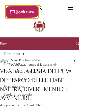
Post
Tutti i post
Maria Rita Trecci Gibelli
Tutti i post
30 ago 2022
Tempo di lettura: 5 min
VIENI ALLA FESTA DELL'UVA
Sostenibilità e impegno
DEL PARCO DELLE FIABE!
Tradizioni e cucina
Rete turistica
NATURA, DIVERTIMENTO E
Storia e leggende
AVVENTURE
Aggiornamento:
1 set 2023