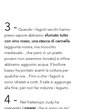
3 -
 Quando i fagioli secchi hanno 
preso sapore abbiamo 
sfumato tutto 
con vino rosso, una stecca di cannella 
(aggiunta nostra, ma mooolto 
medievale... che però in un piatto 
povero non avremmo trovato) e infine 
abbiamo aggiunto acqua. Il bollore 
basso ha portato avanti la cottura per 
qualche ora... Fino a che i fagioli si 
sono idratati e cotti. Il sale si aggiunge 
alla fine, per non far indurire i legumi. 
4 - 
Nel frattempo Judy ha 
preparato 
i pisarei,
 che si sono un po' 