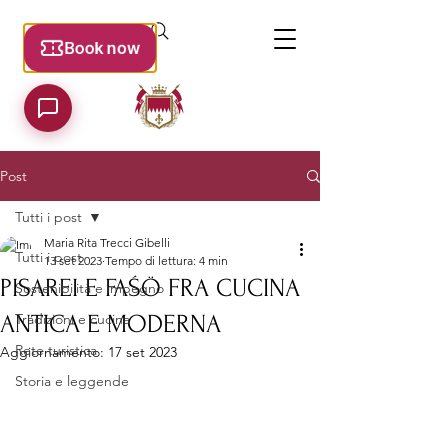
Post
Tutti i post
Maria Rita Trecci Gibelli
Tutti i post
13 set 2023
Tempo di lettura: 4 min
PISAREI E FAŚÖ FRA CUCINA
Sostenibilità e impegno
ANTICA E MODERNA
Tradizioni e cucina
Rete turistica
Aggiornamento:
17 set 2023
Storia e leggende