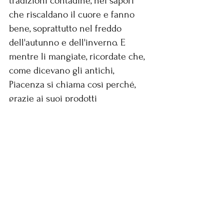
tradizioni contadine, nei sapori 
che riscaldano il cuore e fanno 
bene, soprattutto nel freddo 
dell'autunno e dell'inverno. E 
mentre li mangiate, ricordate che, 
come dicevano gli antichi, 
Piacenza si chiama così perché, 
grazie ai suoi prodotti 
enogastronomici, PIACE... 
Il pane con le farine locali, come 
la farina di grano antico di Cru Le 
Piace dell'azienda Montesissa - 
L'olio extravergine d'oliva, vero 